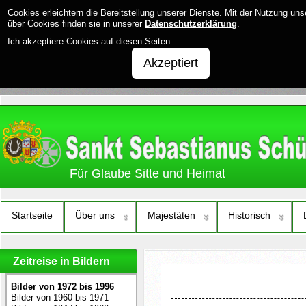
Cookies erleichtern die Bereitstellung unserer Dienste. Mit der Nutzung un
über Cookies finden sie in unserer
Datenschutzerklärung
.
Ich akzeptiere Cookies auf diesen Seiten.
Akzeptiert
Für Glaube Sitte und Heimat
Startseite
Über uns
Majestäten
Historisch
Zeitreise in Bildern
Bilder von 1972 bis 1996
Bilder von 1960 bis 1971